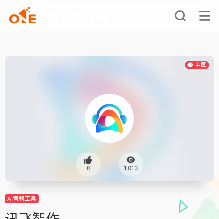
中国
0
1,013
AI音频工具
讯飞智作