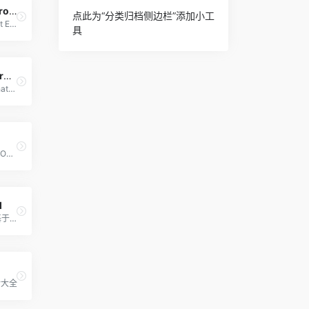
Learning Prompt
点此为“分类归档侧边栏”添加小工
免费的 Prompt Engineering 教程（中文开源）
具
ChatGPT Prompt Genius
免费开源的ChatGPT Prompt浏览器扩展
主要针对于SEO和SaaS文案写作的ChatGPT Prompts浏览器扩展
d
超过7480个基于DALL·E 2的图片生成指令语句
令大全