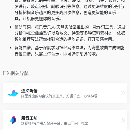
析，提取音乐的采样率、位深、BPM、节奏、节拍、调性、和
弦进行、鼓点识别、副歌识别等信息。通过更深维度的识别与
分析挖掘音乐蕴含的更多高层次信息，创造更智能的音乐工
具，让机器更懂你的音乐。
辅助写词。腾讯音乐人·天琴实验室推出的一款作词工具，通过
分析TME全曲库歌词以及散文、诗歌等多种语料
素材
，依据
智能推荐算法帮你找到合适的押韵词语，打开灵感空间。
智能曲谱。基于深度学习神经网络算法，为海量歌曲生成智能
吉他曲谱，只需上传音乐，即可弹你想弹的歌。
相关导航
通义听悟
阿里推出的AI会议转录工具，万语千言，心领神悟
魔音工坊
短视频/有声书AI配音平台，由出门问问推出