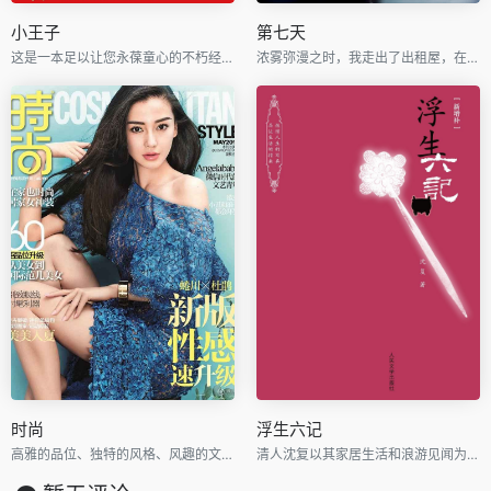
小王子
第七天
这是一本足以让您永葆童心的不朽经典，被全球亿万读者誉为人生必读书。
浓雾弥漫之时，我走出了出租屋，在空虚混沌的城市里孑孓而行。
时尚
浮生六记
高雅的品位、独特的风格、风趣的文字、新颖的设计
清人沈复以其家居生活和浪游见闻为内容写成的《浮生六记》，为中国文学史上的一支奇葩。