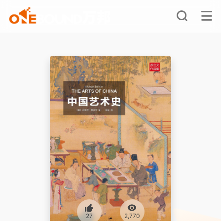
27
2,770