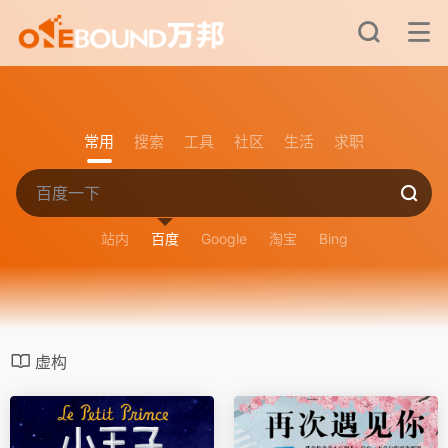
常用
搜索
工具
社区
生活
求职
站内
百度
Google
淘宝
Bing
虚构